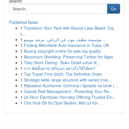
Search
Go
Published News
1
Transform Your Yard with Round Lake Beach Top
L...
1
مؤسسة تنظيف بيوت في الرياض: مرشد موسع ...
1
Finding Affordable Auto Insurance in Tulsa, OK
1
Buying copyright online for sale top quality
1
Aluminium Shielding: Preserving Timber for Ages
1
Toko Store Daring : Buku Detail untuk N...
1
การ ติดตั้งตาข่ายกันนก อย่างไรให้ได้ผล?
1
Top Travel Firm 2025: The Definitive Order
1
Strategic wide range structure with varied inve...
1
Rękawice Kuchenne: Ochrona i Sposób na Urok | ...
1
Casula Pest Management : Protecting Your Re...
1
24 Hour Electrician Hornsby Offering Trusted Em...
1
Cho thuê Đô thị Opal Skyline: Một cơ hội ...