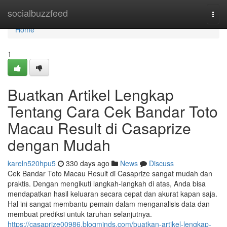
Home
socialbuzzfeed
Togg
navi
Home
1
Buatkan Artikel Lengkap
Tentang Cara Cek Bandar Toto
Macau Result di Casaprize
dengan Mudah
kareln520hpu5
330 days ago
News
Discuss
Cek Bandar Toto Macau Result di Casaprize sangat mudah dan
praktis. Dengan mengikuti langkah-langkah di atas, Anda bisa
mendapatkan hasil keluaran secara cepat dan akurat kapan saja.
Hal ini sangat membantu pemain dalam menganalisis data dan
membuat prediksi untuk taruhan selanjutnya.
https://casaprize00986.blogminds.com/buatkan-artikel-lengkap-