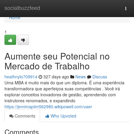
Home
socialbuzzfeed
Togg
navi
Home
1
Aumente seu Potencial no
Mercado de Trabalho
heathnylo709914
327 days ago
News
Discuss
Uma MBA é muito mais do que um diploma. É uma experiência
transformadora que aperfeiçoa suas competências . Você irá
explorar conceitos inovadores de gestão, aprendendo com
instrutores renomados, e expandindo
https://jemimapiim562980.wikipowell.com/user
Comments
Who Upvoted
Comments