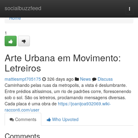
Home
socialbuzzfeed
Togg
navi
Home
1
Arte Urbana em Movimento:
Letreiros
mattiesmpt705175
326 days ago
News
Discuss
Caminhando pelas ruas da metropolis, a vista é deslumbrante.
Entre prédios altíssimos, um rio de padrões corre, florescenendo
sob o sol. São os letreiros, proclamando mensagens diversas.
Cada placa é uma obra de
https://joanijoa932069.wiki-
racconti.com/user
Comments
Who Upvoted
Comments