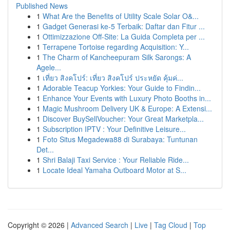
Published News
1
What Are the Benefits of Utility Scale Solar O&...
1
Gadget Generasi ke-5 Terbaik: Daftar dan Fitur ...
1
Ottimizzazione Off-Site: La Guida Completa per ...
1
Terrapene Tortoise regarding Acquisition: Y...
1
The Charm of Kancheepuram Silk Sarongs: A
Agele...
1
เที่ยว สิงคโปร์: เที่ยว สิงคโปร์ ประหยัด คุ้มค่...
1
Adorable Teacup Yorkies: Your Guide to Findin...
1
Enhance Your Events with Luxury Photo Booths in...
1
Magic Mushroom Delivery UK & Europe: A Extensi...
1
Discover BuySellVoucher: Your Great Marketpla...
1
Subscription IPTV : Your Definitive Leisure...
1
Foto Situs Megadewa88 di Surabaya: Tuntunan
Det...
1
Shri Balaji Taxi Service : Your Reliable Ride...
1
Locate Ideal Yamaha Outboard Motor at S...
Copyright © 2026 |
Advanced Search
|
Live
|
Tag Cloud
|
Top