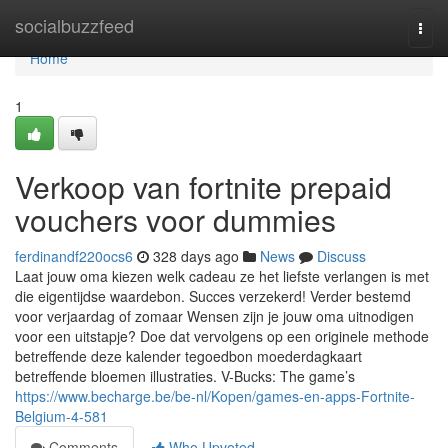
Home
socialbuzzfeed
Togg
navi
Home
1
Verkoop van fortnite prepaid
vouchers voor dummies
ferdinandf220ocs6
328 days ago
News
Discuss
Laat jouw oma kiezen welk cadeau ze het liefste verlangen is met
die eigentijdse waardebon. Succes verzekerd! Verder bestemd
voor verjaardag of zomaar Wensen zijn je jouw oma uitnodigen
voor een uitstapje? Doe dat vervolgens op een originele methode
betreffende deze kalender tegoedbon moederdagkaart
betreffende bloemen illustraties. V-Bucks: The game’s
https://www.becharge.be/be-nl/Kopen/games-en-apps-Fortnite-
Belgium-4-581
Comments
Who Upvoted