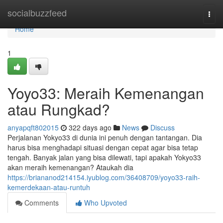
Home
socialbuzzfeed
Togg
navi
Home
1
Yoyo33: Meraih Kemenangan
atau Rungkad?
anyapqft802015
322 days ago
News
Discuss
Perjalanan Yokyo33 di dunia ini penuh dengan tantangan. Dia
harus bisa menghadapi situasi dengan cepat agar bisa tetap
tengah. Banyak jalan yang bisa dilewati, tapi apakah Yokyo33
akan meraih kemenangan? Ataukah dia
https://briananod214154.iyublog.com/36408709/yoyo33-raih-
kemerdekaan-atau-runtuh
Comments
Who Upvoted