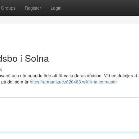
Groups
Register
Login
sbo i Solna
s
losamt och utmanande öde att förvalta deras dödsbo. Vid en detaljerad
a på det som är
https://amaanzuez820483.wikilima.com/user