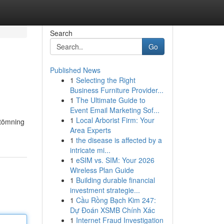
Search
Go
Published News
1
Selecting the Right
Business Furniture Provider...
1
The Ultimate Guide to
Event Email Marketing Sof...
1
Local Arborist Firm: Your
 tömning
Area Experts
1
the disease is affected by a
intricate mi...
1
eSIM vs. SIM: Your 2026
Wireless Plan Guide
1
Building durable financial
investment strategie...
1
Cầu Rồng Bạch Kim 247:
Dự Đoán XSMB Chính Xác
1
Internet Fraud Investigation