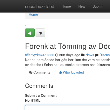
Home
socialbuzzfeed
Home
New
Submit
Home
1
Förenklat Tömning av Död
tiffanyydmx457330
308 days ago
News
Discus
När en närstående har gått bort kan det vara ett käns
av dödsbo i Solna kan du sänka stressen och fokuser
Comments
Who Upvoted
Comments
Submit a Comment
No HTML