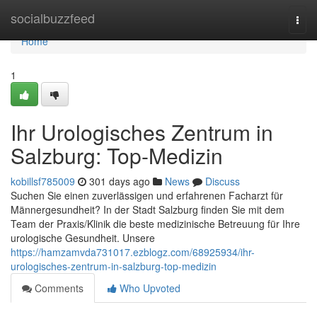
Home
socialbuzzfeed
Togg
navi
Home
1
Ihr Urologisches Zentrum in
Salzburg: Top-Medizin
kobillsf785009
301 days ago
News
Discuss
Suchen Sie einen zuverlässigen und erfahrenen Facharzt für
Männergesundheit? In der Stadt Salzburg finden Sie mit dem
Team der Praxis/Klinik die beste medizinische Betreuung für Ihre
urologische Gesundheit. Unsere
https://hamzamvda731017.ezblogz.com/68925934/ihr-
urologisches-zentrum-in-salzburg-top-medizin
Comments
Who Upvoted