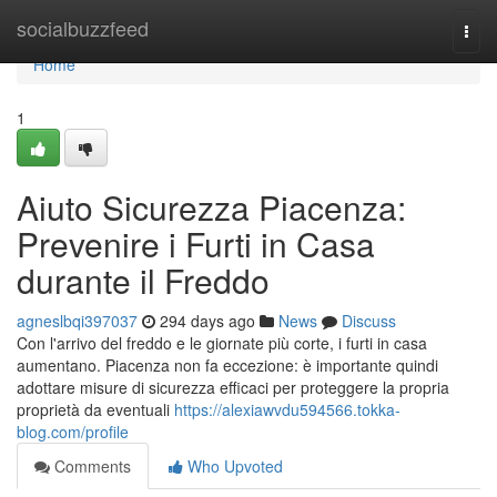
Home
socialbuzzfeed
Togg
navi
Home
1
Aiuto Sicurezza Piacenza:
Prevenire i Furti in Casa
durante il Freddo
agneslbqi397037
294 days ago
News
Discuss
Con l'arrivo del freddo e le giornate più corte, i furti in casa
aumentano. Piacenza non fa eccezione: è importante quindi
adottare misure di sicurezza efficaci per proteggere la propria
proprietà da eventuali
https://alexiawvdu594566.tokka-
blog.com/profile
Comments
Who Upvoted