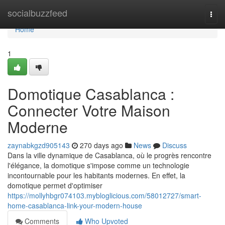
Home
socialbuzzfeed
Togg
navi
Home
1
Domotique Casablanca :
Connecter Votre Maison
Moderne
zaynabkgzd905143
270 days ago
News
Discuss
Dans la ville dynamique de Casablanca, où le progrès rencontre
l'élégance, la domotique s'impose comme un technologie
incontournable pour les habitants modernes. En effet, la
domotique permet d'optimiser
https://mollyhbgr074103.mybloglicious.com/58012727/smart-
home-casablanca-link-your-modern-house
Comments
Who Upvoted