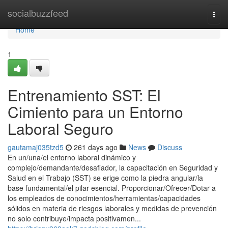
Home
socialbuzzfeed
Togg
navi
Home
1
Entrenamiento SST: El
Cimiento para un Entorno
Laboral Seguro
gautamaj035tzd5
261 days ago
News
Discuss
En un/una/el entorno laboral dinámico y
complejo/demandante/desafiador, la capacitación en Seguridad y
Salud en el Trabajo (SST) se erige como la piedra angular/la
base fundamental/el pilar esencial. Proporcionar/Ofrecer/Dotar a
los empleados de conocimientos/herramientas/capacidades
sólidos en materia de riesgos laborales y medidas de prevención
no solo contribuye/impacta positivamen...