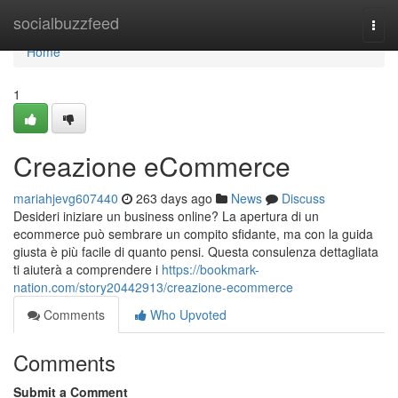
Home
socialbuzzfeed
Togg
navi
Home
1
Creazione eCommerce
mariahjevg607440
263 days ago
News
Discuss
Desideri iniziare un business online? La apertura di un
ecommerce può sembrare un compito sfidante, ma con la guida
giusta è più facile di quanto pensi. Questa consulenza dettagliata
ti aiuterà a comprendere i
https://bookmark-
nation.com/story20442913/creazione-ecommerce
Comments
Who Upvoted
Comments
Submit a Comment