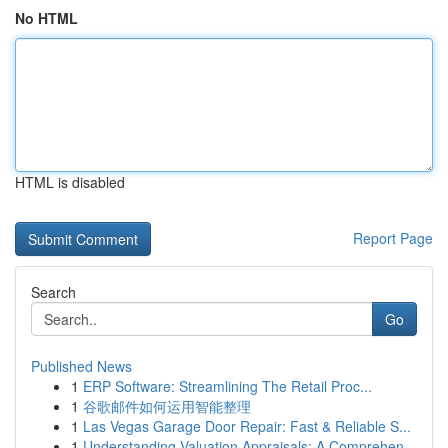
No HTML
HTML is disabled
Report Page
Search
Go
Published News
1
ERP Software: Streamlining The Retail Proc...
1
谷歌邮件如何运用智能整理
1
Las Vegas Garage Door Repair: Fast & Reliable S...
1
Understanding Valuation Appraisals: A Comprehen...