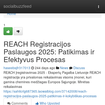
Home
socialbuzzfeed
Togg
navi
Home
1
REACH Registracijos
Paslaugos 2025: Patikimas ir
Efektyvus Procesas
haseebsjfr317013
244 days ago
News
Discuss
REACH Įregistravimas 2025 - Ekspertų Pagalba Lietuvoje REACH
registracija yra privalomas reikalavimas visoms įmonei, kuri
gamina chemines medžiagas Europos Sąjungoje. Minėtas
reikalavimas
https://sahilcrlg687365.laowaiblog.com/37142008/reach-
registracijos-paslaugos-2025-patikimas-ir-kokybiškas-procesas
Comments
Who Upvoted