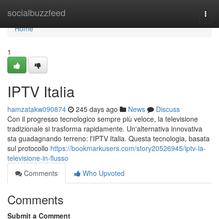
Home
socialbuzzfeed
Togg
navi
Home
1
IPTV Italia
hamzatakw090874
245 days ago
News
Discuss
Con il progresso tecnologico sempre più veloce, la televisione
tradizionale si trasforma rapidamente. Un'alternativa innovativa
sta guadagnando terreno: l'IPTV Italia. Questa tecnologia, basata
sul protocollo
https://bookmarkusers.com/story20526945/iptv-la-
televisione-in-flusso
Comments
Who Upvoted
Comments
Submit a Comment