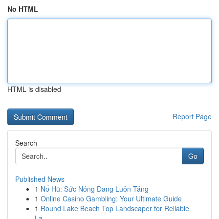
No HTML
HTML is disabled
Report Page
Search
Go
Published News
1
Nổ Hũ: Sức Nóng Đang Luôn Tăng
1
Online Casino Gambling: Your Ultimate Guide
1
Round Lake Beach Top Landscaper for Reliable
La...