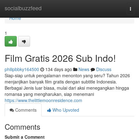
Home
socialbuzzfeed
Togg
navi
Home
1
Film Gratis 2026 Sub Indo!
philipbbky164500
134 days ago
News
Discuss
Siap-siap untuk pengalaman menonton yang seru? Tahun 2026
menjanjikan banyak film gratis dengan subtitle Indonesia.
Berbagai Jenis luar biasa, mulai dari aksi menegangkan hingga
romansa yang mengharukan, siap menemani
https://www.thelittlemoonresidence.com
Comments
Who Upvoted
Comments
Submit a Comment