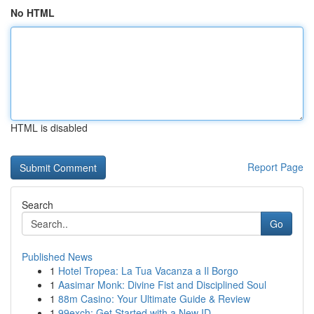
No HTML
HTML is disabled
Report Page
Search
Go
Published News
1
Hotel Tropea: La Tua Vacanza a Il Borgo
1
Aasimar Monk: Divine Fist and Disciplined Soul
1
88m Casino: Your Ultimate Guide & Review
1
99exch: Get Started with a New ID