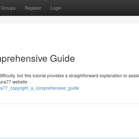
Groups
Register
Login
mprehensive Guide
s
culty, but this tutorial provides a straightforward explanation to assis
Asura77 website .
sura77_copyright_a_comprehensive_guide