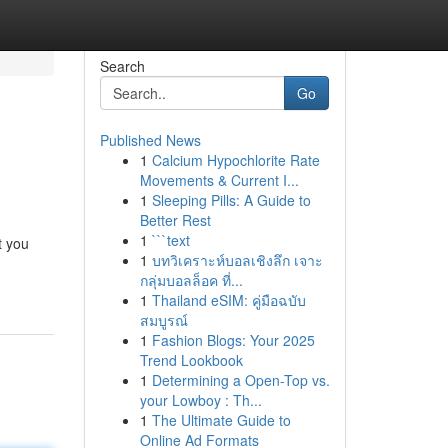
Search
Go
Published News
1
Calcium Hypochlorite Rate
Movements & Current I...
1
Sleeping Pills: A Guide to
Better Rest
1
```text
t you
1
บทวิเคราะห์บอลเชิงลึก เจาะ
กลุ่มบอลล็อค ที่...
1
Thailand eSIM: คู่มือฉบับ
สมบูรณ์
1
Fashion Blogs: Your 2025
Trend Lookbook
1
Determining a Open-Top vs.
your Lowboy : Th...
1
The Ultimate Guide to
Online Ad Formats