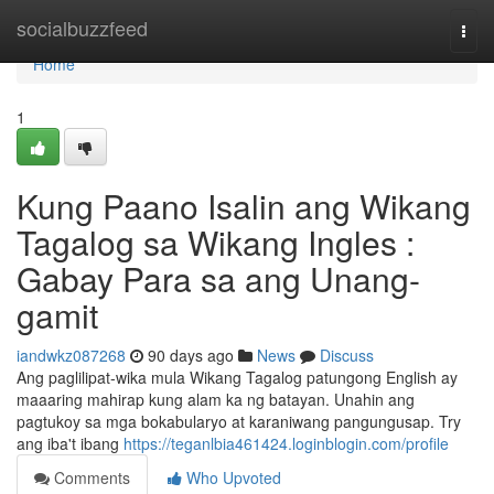
Home
socialbuzzfeed
Togg
navi
Home
1
Kung Paano Isalin ang Wikang
Tagalog sa Wikang Ingles :
Gabay Para sa ang Unang-
gamit
iandwkz087268
90 days ago
News
Discuss
Ang paglilipat-wika mula Wikang Tagalog patungong English ay
maaaring mahirap kung alam ka ng batayan. Unahin ang
pagtukoy sa mga bokabularyo at karaniwang pangungusap. Try
ang iba't ibang
https://teganlbia461424.loginblogin.com/profile
Comments
Who Upvoted