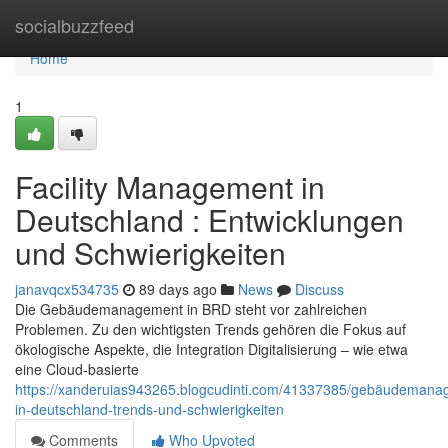
Home
socialbuzzfeed
Home
1
Facility Management in
Deutschland : Entwicklungen
und Schwierigkeiten
janavqcx534735
89 days ago
News
Discuss
Die Gebäudemanagement in BRD steht vor zahlreichen
Problemen. Zu den wichtigsten Trends gehören die Fokus auf
ökologische Aspekte, die Integration Digitalisierung – wie etwa
eine Cloud-basierte
https://xanderuias943265.blogcudinti.com/41337385/gebäudemana
in-deutschland-trends-und-schwierigkeiten
Comments
Who Upvoted