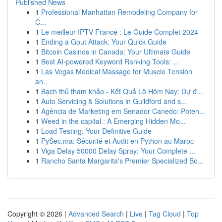
Published News
1
Professional Manhattan Remodeling Company for
C...
1
Le meilleur IPTV France : Le Guide Complet 2024
1
Ending a Gout Attack: Your Quick Guide
1
Bitcoin Casinos in Canada: Your Ultimate Guide
1
Best AI-powered Keyword Ranking Tools: ...
1
Las Vegas Medical Massage for Muscle Tension
an...
1
Bạch thủ tham khảo - Kết Quả Lô Hôm Nay: Dự đ...
1
Auto Servicing & Solutions in Guildford and s...
1
Agência de Marketing em Senador Canedo: Poten...
1
Weed in the capital : A Emerging Hidden Mo...
1
Load Testing: Your Definitive Guide
1
PySec.ma: Sécurité et Audit en Python au Maroc
1
Viga Delay 50000 Delay Spray: Your Complete ...
1
Rancho Santa Margarita's Premier Specialized Bo...
Copyright © 2026 |
Advanced Search
|
Live
|
Tag Cloud
|
Top