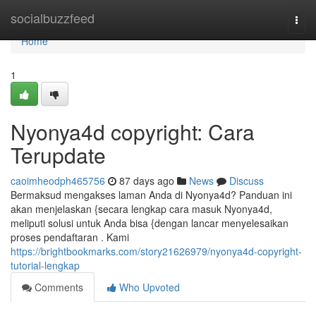
Home
socialbuzzfeed
Togg
navi
Home
1
Nyonya4d copyright: Cara
Terupdate
caoimheodph465756
87 days ago
News
Discuss
Bermaksud mengakses laman Anda di Nyonya4d? Panduan ini
akan menjelaskan {secara lengkap cara masuk Nyonya4d,
meliputi solusi untuk Anda bisa {dengan lancar menyelesaikan
proses pendaftaran . Kami
https://brightbookmarks.com/story21626979/nyonya4d-copyright-
tutorial-lengkap
Comments
Who Upvoted