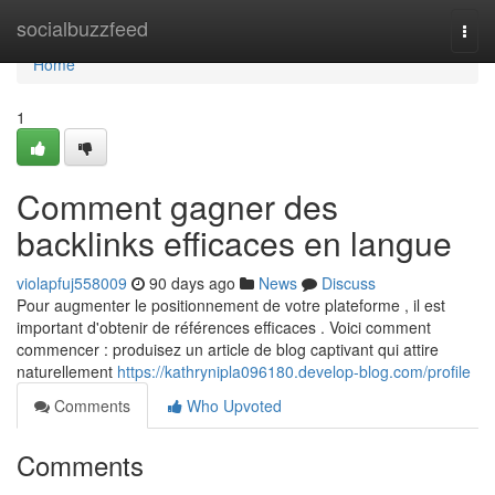
Home
socialbuzzfeed
Togg
navi
Home
1
Comment gagner des
backlinks efficaces en langue
violapfuj558009
90 days ago
News
Discuss
Pour augmenter le positionnement de votre plateforme , il est
important d'obtenir de références efficaces . Voici comment
commencer : produisez un article de blog captivant qui attire
naturellement
https://kathrynipla096180.develop-blog.com/profile
Comments
Who Upvoted
Comments