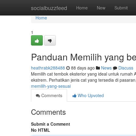
Home
socialbuzzfeed
Home
New
Submit
Home
1
Panduan Memilih yang b
heathrabk288488
88 days ago
News
Discuss
Memilih cat tembok eksterior yang ideal untuk rumah A
ekstrem. Perhatikan jenis cat yang tersedia di pasaran
memilih-yang-sesuai
Comments
Who Upvoted
Comments
Submit a Comment
No HTML