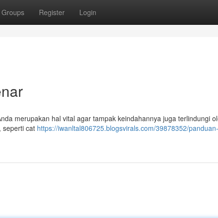
Groups
Register
Login
enar
nda merupakan hal vital agar tampak keindahannya juga terlindungi ol
, seperti cat
https://iwanltal806725.blogsvirals.com/39878352/panduan