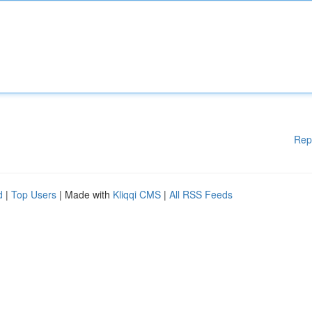
Rep
d
|
Top Users
| Made with
Kliqqi CMS
|
All RSS Feeds