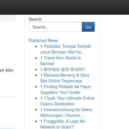
Search
Go
Published News
1
ParisSlot: Tempat Terbaik
untuk Bermain Slot On...
1
Travel from Noida to
Nainital
1
邮件地址 能否 变动吗?
eh iklim
1
Rahasia Menang di Situs
-
Slot Online Terpercaya
1
Finding Reliable A4 Paper
Suppliers: Your Guide
1
77judi: Your Ultimate Online
Casino Destination
1
Inneneinrichtung für kleine
Wohnungen: Cleverer...
1
FroggyAds: A Legit Ad
Network or Scam?