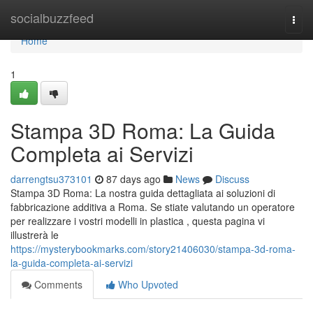
Home
socialbuzzfeed
Togg
navi
Home
1
Stampa 3D Roma: La Guida
Completa ai Servizi
darrengtsu373101
87 days ago
News
Discuss
Stampa 3D Roma: La nostra guida dettagliata ai soluzioni di
fabbricazione additiva a Roma. Se stiate valutando un operatore
per realizzare i vostri modelli in plastica , questa pagina vi
illustrerà le
https://mysterybookmarks.com/story21406030/stampa-3d-roma-
la-guida-completa-ai-servizi
Comments
Who Upvoted