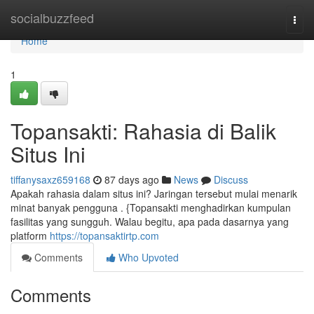
Home
socialbuzzfeed
Togg
navi
Home
1
Topansakti: Rahasia di Balik
Situs Ini
tiffanysaxz659168
87 days ago
News
Discuss
Apakah rahasia dalam situs ini? Jaringan tersebut mulai menarik
minat banyak pengguna . {Topansakti menghadirkan kumpulan
fasilitas yang sungguh. Walau begitu, apa pada dasarnya yang
platform
https://topansaktirtp.com
Comments
Who Upvoted
Comments