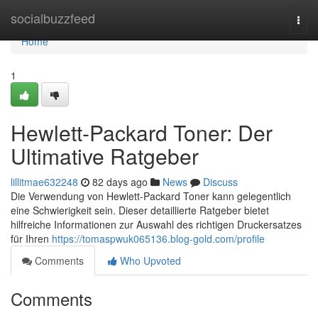
Home
socialbuzzfeed
Togg
navi
Home
1
Hewlett-Packard Toner: Der
Ultimative Ratgeber
lillitmae632248
82 days ago
News
Discuss
Die Verwendung von Hewlett-Packard Toner kann gelegentlich
eine Schwierigkeit sein. Dieser detaillierte Ratgeber bietet
hilfreiche Informationen zur Auswahl des richtigen Druckersatzes
für Ihren
https://tomaspwuk065136.blog-gold.com/profile
Comments
Who Upvoted
Comments