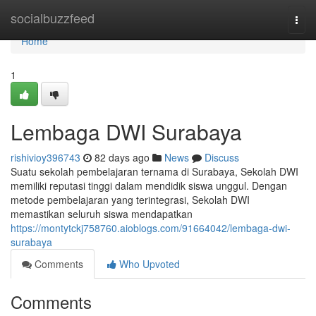
Home
socialbuzzfeed
Togg
navi
Home
1
Lembaga DWI Surabaya
rishivioy396743
82 days ago
News
Discuss
Suatu sekolah pembelajaran ternama di Surabaya, Sekolah DWI
memiliki reputasi tinggi dalam mendidik siswa unggul. Dengan
metode pembelajaran yang terintegrasi, Sekolah DWI
memastikan seluruh siswa mendapatkan
https://montytckj758760.aioblogs.com/91664042/lembaga-dwi-
surabaya
Comments
Who Upvoted
Comments