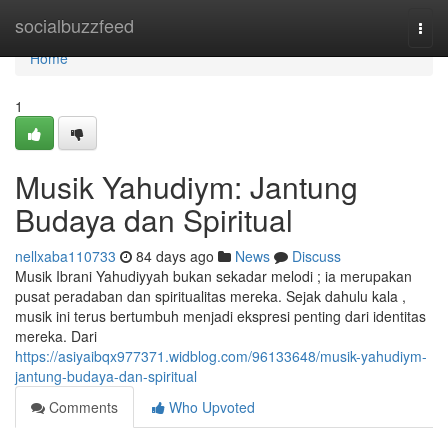
Home
socialbuzzfeed
Togg
navi
Home
1
Musik Yahudiym: Jantung
Budaya dan Spiritual
nellxaba110733
84 days ago
News
Discuss
Musik Ibrani Yahudiyyah bukan sekadar melodi ; ia merupakan
pusat peradaban dan spiritualitas mereka. Sejak dahulu kala ,
musik ini terus bertumbuh menjadi ekspresi penting dari identitas
mereka. Dari
https://asiyaibqx977371.widblog.com/96133648/musik-yahudiym-
jantung-budaya-dan-spiritual
Comments
Who Upvoted