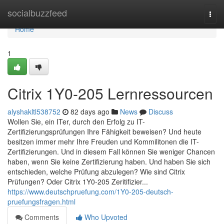
Home
socialbuzzfeed
Togg
navi
Home
1
Citrix 1Y0-205 Lernressourcen
alyshakltl538752
82 days ago
News
Discuss
Wollen Sie, ein ITer, durch den Erfolg zu IT-
Zertifizierungsprüfungen Ihre Fähigkeit beweisen? Und heute
besitzen immer mehr Ihre Freuden und Kommilitonen die IT-
Zertifizierungen. Und in diesem Fall können Sie weniger Chancen
haben, wenn Sie keine Zertifizierung haben. Und haben Sie sich
entschieden, welche Prüfung abzulegen? Wie sind Citrix
Prüfungen? Oder Citrix 1Y0-205 Zeritifizier...
https://www.deutschpruefung.com/1Y0-205-deutsch-
pruefungsfragen.html
Comments
Who Upvoted