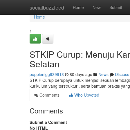
Home
socialbuzzfeed
Home
New
Submit
Home
1
STKIP Curup: Menuju Kam
Selatan
poppienlgg939913
80 days ago
News
Discuss
STKIP Curup berupaya untuk menjadi sebuah lembaga
kurikulum yang terstruktur , serta bantuan praktis ya
Comments
Who Upvoted
Comments
Submit a Comment
No HTML