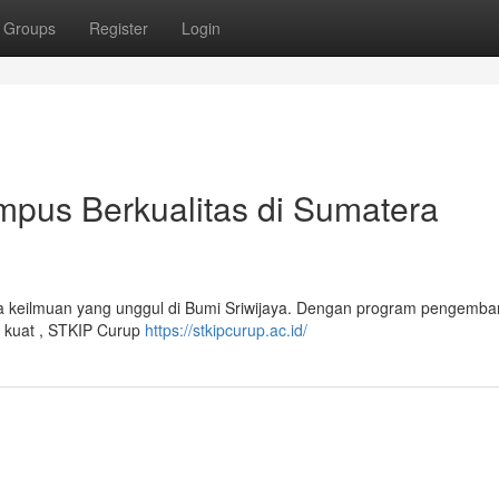
Groups
Register
Login
pus Berkualitas di Sumatera
 keilmuan yang unggul di Bumi Sriwijaya. Dengan program pengemb
ng kuat , STKIP Curup
https://stkipcurup.ac.id/