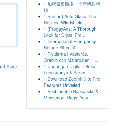
1
加密貨幣賭場：全新博彩體
驗
1
Sanford Auto Glass: The
Reliable Windshield...
1
{FroggyAds: A Thorough
Look for Digital Pro...
1
International Emergency
Refuge Sites : A ...
1
Flyttfirma i Västerås,
Örebro och Mälardalen – ...
1
Undangan Digital : Buku
ort Page
Lengkapnya & Saran...
1
Download ZoomIt 9.0: The
Features Unveiled
1
Fashionable Backpacks &
Messenger Bags: Your ...