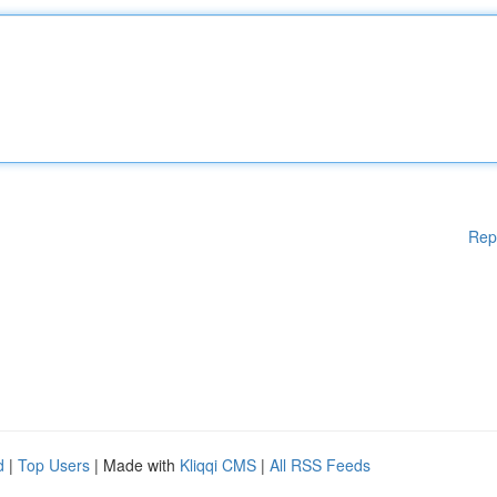
Rep
d
|
Top Users
| Made with
Kliqqi CMS
|
All RSS Feeds