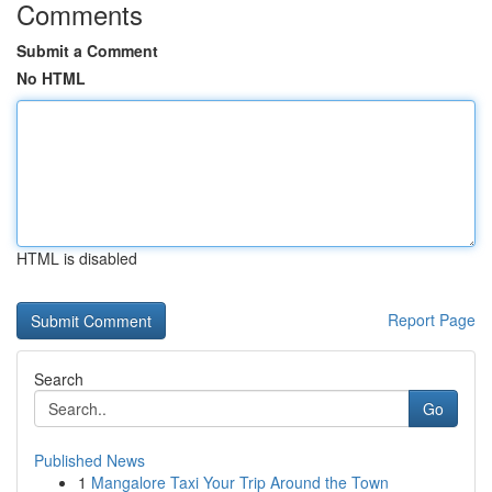
Comments
Submit a Comment
No HTML
HTML is disabled
Report Page
Search
Go
Published News
1
Mangalore Taxi Your Trip Around the Town