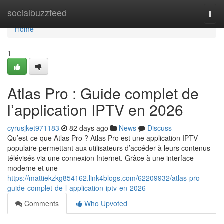
Home
socialbuzzfeed
Togg
navi
Home
1
Atlas Pro : Guide complet de
l’application IPTV en 2026
cyrusjket971183
82 days ago
News
Discuss
Qu’est-ce que Atlas Pro ? Atlas Pro est une application IPTV
populaire permettant aux utilisateurs d’accéder à leurs contenus
télévisés via une connexion Internet. Grâce à une interface
moderne et une
https://mattiekzkg854162.link4blogs.com/62209932/atlas-pro-
guide-complet-de-l-application-iptv-en-2026
Comments
Who Upvoted