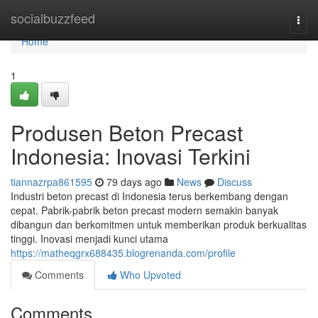
Home
socialbuzzfeed
Togg
navi
Home
1
Produsen Beton Precast
Indonesia: Inovasi Terkini
tiannazrpa861595
79 days ago
News
Discuss
Industri beton precast di Indonesia terus berkembang dengan
cepat. Pabrik-pabrik beton precast modern semakin banyak
dibangun dan berkomitmen untuk memberikan produk berkualitas
tinggi. Inovasi menjadi kunci utama
https://matheqgrx688435.blogrenanda.com/profile
Comments
Who Upvoted
Comments