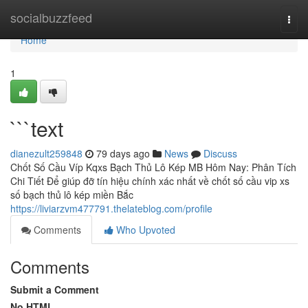
Home
socialbuzzfeed
Togg
navi
Home
1
```text
dianezult259848
79 days ago
News
Discuss
Chốt Số Cầu Víp Kqxs Bạch Thủ Lô Kép MB Hôm Nay: Phân Tích
Chi Tiết Để giúp đỡ tín hiệu chính xác nhất về chốt số cầu vip xs
số bạch thủ lô kép miền Bắc
https://liviarzvm477791.thelateblog.com/profile
Comments
Who Upvoted
Comments
Submit a Comment
No HTML