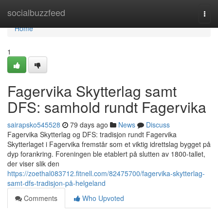
Home
socialbuzzfeed
Togg
navi
Home
1
Fagervika Skytterlag samt
DFS: samhold rundt Fagervika
sairapsko545528
79 days ago
News
Discuss
Fagervika Skytterlag og DFS: tradisjon rundt Fagervika
Skytterlaget i Fagervika fremstår som et viktig idrettslag bygget på
dyp forankring. Foreningen ble etablert på slutten av 1800-tallet,
der viser slik den
https://zoethal083712.fitnell.com/82475700/fagervika-skytterlag-
samt-dfs-tradisjon-på-helgeland
Comments
Who Upvoted