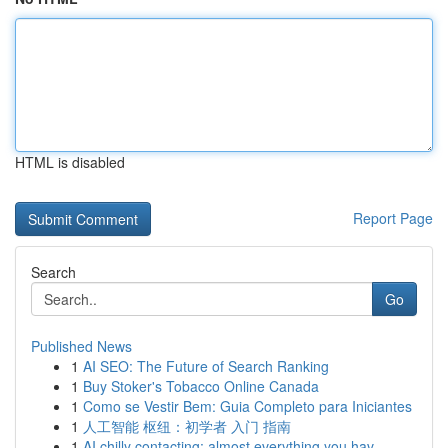
HTML is disabled
Report Page
Search
Go
Published News
1
AI SEO: The Future of Search Ranking
1
Buy Stoker's Tobacco Online Canada
1
Como se Vestir Bem: Guia Completo para Iniciantes
1
人工智能 枢纽：初学者 入门 指南
1
AI chilly contacting: almost everything you hav...