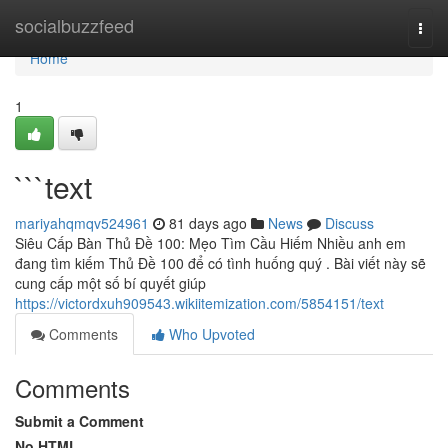
Home
socialbuzzfeed
Togg
navi
Home
1
```text
mariyahqmqv524961
81 days ago
News
Discuss
Siêu Cấp Bàn Thủ Đề 100: Mẹo Tìm Cầu Hiếm Nhiều anh em
đang tìm kiếm Thủ Đề 100 để có tình huống quý . Bài viết này sẽ
cung cấp một số bí quyết giúp
https://victordxuh909543.wikiitemization.com/5854151/text
Comments
Who Upvoted
Comments
Submit a Comment
No HTML