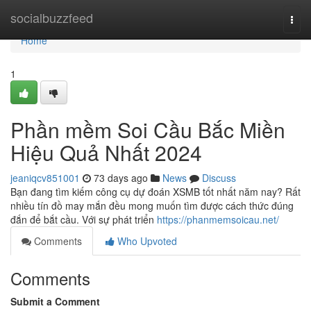
Home
socialbuzzfeed
Togg
navi
Home
1
Phần mềm Soi Cầu Bắc Miền
Hiệu Quả Nhất 2024
jeaniqcv851001
73 days ago
News
Discuss
Bạn đang tìm kiếm công cụ dự đoán XSMB tốt nhất năm nay? Rất
nhiều tín đồ may mắn đều mong muốn tìm được cách thức đúng
đắn để bắt cầu. Với sự phát triển
https://phanmemsoicau.net/
Comments
Who Upvoted
Comments
Submit a Comment