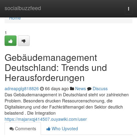
Home
socialbuzzfeed
Togg
navi
Home
1
Gebäudemanagement
Deutschland: Trends und
Herausforderungen
adreapglg818826
66 days ago
News
Discuss
Das Gebäudemanagement in Deutschland steht vor zahlreichen
Problem. Besonders drucken Ressourcenschonung, die
Digitalisierung und der Fachkräftemangel den Sektor deutlich
belastend . Die Integration
https://majanxqj414507.ouyawiki.com/user
Comments
Who Upvoted