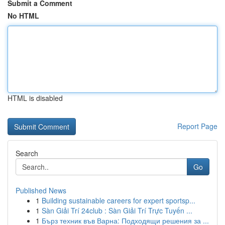
Submit a Comment
No HTML
HTML is disabled
Report Page
Search
Go
Published News
1
Building sustainable careers for expert sportsp...
1
Sàn Giải Trí 24club : Sàn Giải Trí Trực Tuyến ...
1
Бърз техник във Варна: Подходящи решения за ...