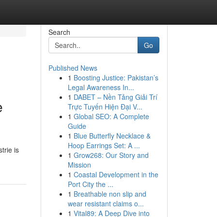
Search
Go
Published News
1
Boosting Justice: Pakistan’s
Legal Awareness In...
1
DABET – Nền Tảng Giải Trí
e
Trực Tuyến Hiện Đại V...
1
Global SEO: A Complete
Guide
1
Blue Butterfly Necklace &
Hoop Earrings Set: A ...
trie is
1
Grow268: Our Story and
Mission
1
Coastal Development in the
Port City the ...
1
Breathable non slip and
wear resistant claims o...
1
Vital89: A Deep Dive into