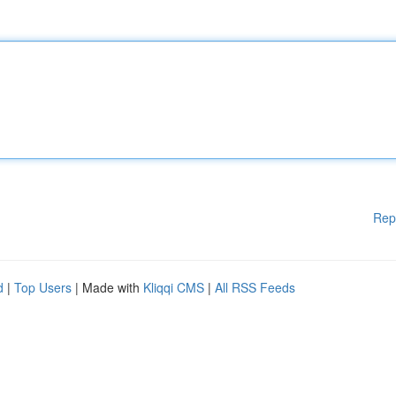
Rep
d
|
Top Users
| Made with
Kliqqi CMS
|
All RSS Feeds