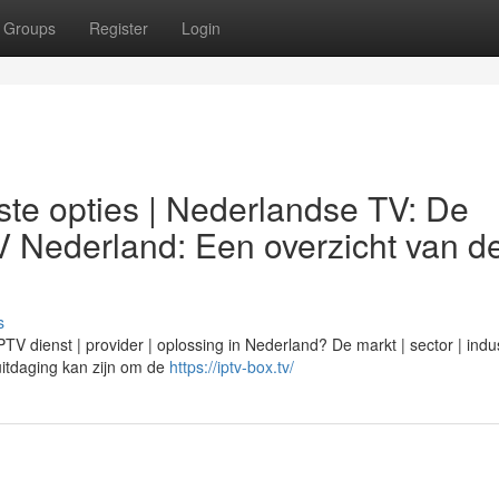
Groups
Register
Login
te opties | Nederlandse TV: De
V Nederland: Een overzicht van d
s
 dienst | provider | oplossing in Nederland? De markt | sector | indus
n uitdaging kan zijn om de
https://iptv-box.tv/