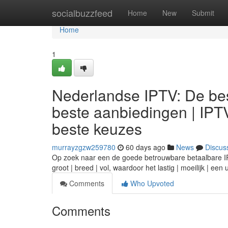
Home
socialbuzzfeed
Home
New
Submit
Home
1
Nederlandse IPTV: De bes
beste aanbiedingen | IPT
beste keuzes
murrayzgzw259780
60 days ago
News
Discus
Op zoek naar een de goede betrouwbare betaalbare IPTV
groot | breed | vol, waardoor het lastig | moeilijk | ee
Comments
Who Upvoted
Comments