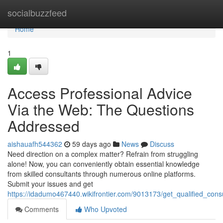
Home
socialbuzzfeed
Home
1
Access Professional Advice
Via the Web: The Questions
Addressed
aishauafh544362
59 days ago
News
Discuss
Need direction on a complex matter? Refrain from struggling
alone! Now, you can conveniently obtain essential knowledge
from skilled consultants through numerous online platforms.
Submit your issues and get
https://idadumo467440.wikifrontier.com/9013173/get_qualified_cons
Comments
Who Upvoted