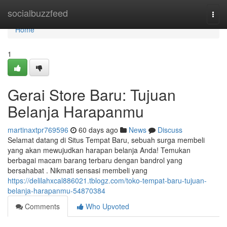
Home
socialbuzzfeed
Togg
navi
Home
1
Gerai Store Baru: Tujuan
Belanja Harapanmu
martinaxtpr769596
60 days ago
News
Discuss
Selamat datang di Situs Tempat Baru, sebuah surga membeli
yang akan mewujudkan harapan belanja Anda! Temukan
berbagai macam barang terbaru dengan bandrol yang
bersahabat . Nikmati sensasi membeli yang
https://delilahxcal886021.tblogz.com/toko-tempat-baru-tujuan-
belanja-harapanmu-54870384
Comments
Who Upvoted