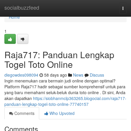
Home
socialbuzzfeed
Togg
navi
Home
1
Raja717: Panduan Lengkap
Togel Toto Online
diegowdes098094
58 days ago
News
Discuss
Ingin menemukan cara bermain judi online dengan optimal?
Platform Raja717 hadir sebagai sumber komprehensif untuk para
yang baru memahami seluk-beluk dunia toto online . Di sini, Anda
akan dapatkan
https://siobhanmclp363265.blogocial.com/raja717-
panduan-lengkap-togel-toto-online-77740157
Comments
Who Upvoted
Comments