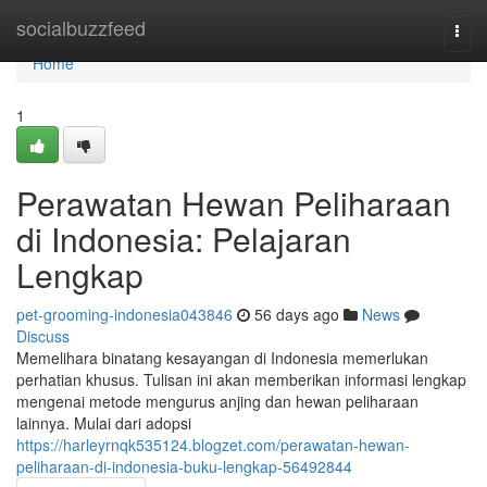
Home
socialbuzzfeed
Togg
navi
Home
1
Perawatan Hewan Peliharaan
di Indonesia: Pelajaran
Lengkap
pet-grooming-indonesia043846
56 days ago
News
Discuss
Memelihara binatang kesayangan di Indonesia memerlukan
perhatian khusus. Tulisan ini akan memberikan informasi lengkap
mengenai metode mengurus anjing dan hewan peliharaan
lainnya. Mulai dari adopsi
https://harleyrnqk535124.blogzet.com/perawatan-hewan-
peliharaan-di-indonesia-buku-lengkap-56492844