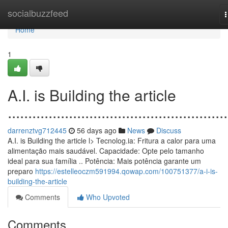
Home
socialbuzzfeed
n
Home
1
A.I. is Building the article
......................................................
darrenztvg712445
56 days ago
News
Discuss
A.I. is Building the article l> Tecnolog.ia: Fritura a calor para uma
alimentação mais saudável. Capacidade: Opte pelo tamanho
ideal para sua família .. Potência: Mais potência garante um
preparo
https://estelleoczm591994.qowap.com/100751377/a-i-is-
building-the-article
Comments
Who Upvoted
Comments