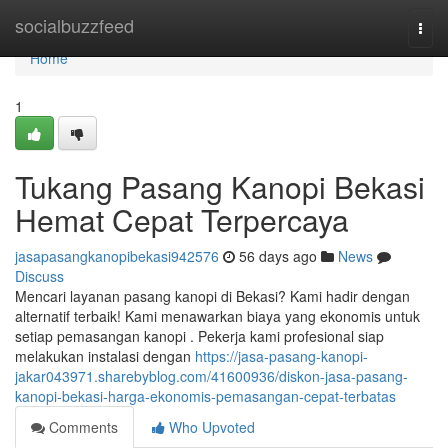
Home
socialbuzzfeed
Togg
navi
Home
1
Tukang Pasang Kanopi Bekasi
Hemat Cepat Terpercaya
jasapasangkanopibekasi942576
56 days ago
News
Discuss
Mencari layanan pasang kanopi di Bekasi? Kami hadir dengan
alternatif terbaik! Kami menawarkan biaya yang ekonomis untuk
setiap pemasangan kanopi . Pekerja kami profesional siap
melakukan instalasi dengan
https://jasa-pasang-kanopi-
jakar043971.sharebyblog.com/41600936/diskon-jasa-pasang-
kanopi-bekasi-harga-ekonomis-pemasangan-cepat-terbatas
Comments
Who Upvoted