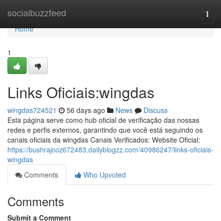
Home
socialbuzzfeed
Togg
navi
Home
1
Links Oficiais:wingdas
wingdas724521
56 days ago
News
Discuss
Esta página serve como hub oficial de verificação das nossas
redes e perfis externos, garantindo que você está seguindo os
canais oficiais da wingdas Canais Verificados: Website Oficial:
https://bushrajcoz672483.dailyblogzz.com/40986247/links-oficiais-
wingdas
Comments
Who Upvoted
Comments
Submit a Comment