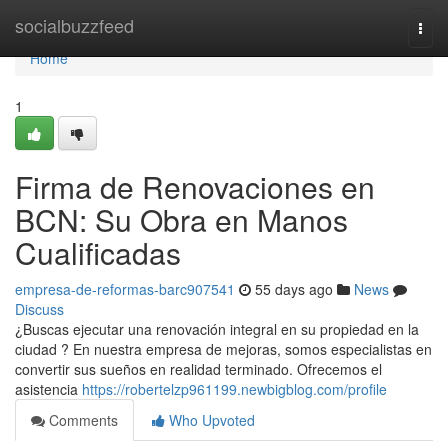
Home
socialbuzzfeed
Togg
navi
Home
1
Firma de Renovaciones en
BCN: Su Obra en Manos
Cualificadas
empresa-de-reformas-barc907541
55 days ago
News
Discuss
¿Buscas ejecutar una renovación integral en su propiedad en la
ciudad ? En nuestra empresa de mejoras, somos especialistas en
convertir sus sueños en realidad terminado. Ofrecemos el
asistencia
https://robertelzp961199.newbigblog.com/profile
Comments
Who Upvoted