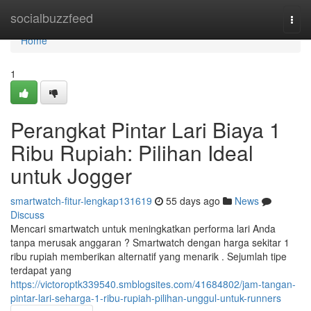
Home
socialbuzzfeed
Togg
navi
Home
1
Perangkat Pintar Lari Biaya 1
Ribu Rupiah: Pilihan Ideal
untuk Jogger
smartwatch-fitur-lengkap131619
55 days ago
News
Discuss
Mencari smartwatch untuk meningkatkan performa lari Anda
tanpa merusak anggaran ? Smartwatch dengan harga sekitar 1
ribu rupiah memberikan alternatif yang menarik . Sejumlah tipe
terdapat yang
https://victoroptk339540.smblogsites.com/41684802/jam-tangan-
pintar-lari-seharga-1-ribu-rupiah-pilihan-unggul-untuk-runners