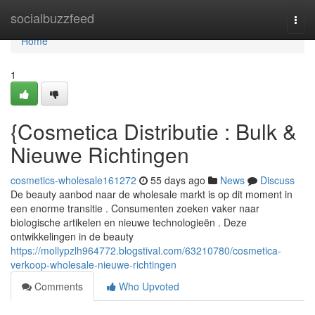
Home
socialbuzzfeed
Togg
navi
Home
1
{Cosmetica Distributie : Bulk &
Nieuwe Richtingen
cosmetics-wholesale161272
55 days ago
News
Discuss
De beauty aanbod naar de wholesale markt is op dit moment in
een enorme transitie . Consumenten zoeken vaker naar
biologische artikelen en nieuwe technologieën . Deze
ontwikkelingen in de beauty
https://mollypzlh964772.blogstival.com/63210780/cosmetica-
verkoop-wholesale-nieuwe-richtingen
Comments
Who Upvoted