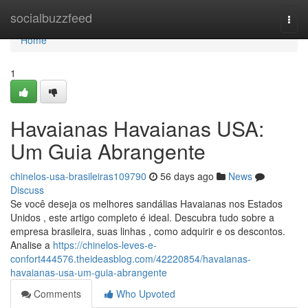
Home
socialbuzzfeed
Togg
navi
Home
1
Havaianas Havaianas USA:
Um Guia Abrangente
chinelos-usa-brasileiras109790
56 days ago
News
Discuss
Se você deseja os melhores sandálias Havaianas nos Estados
Unidos , este artigo completo é ideal. Descubra tudo sobre a
empresa brasileira, suas linhas , como adquirir e os descontos.
Analise a
https://chinelos-leves-e-
confort444576.theideasblog.com/42220854/havaianas-
havaianas-usa-um-guia-abrangente
Comments
Who Upvoted