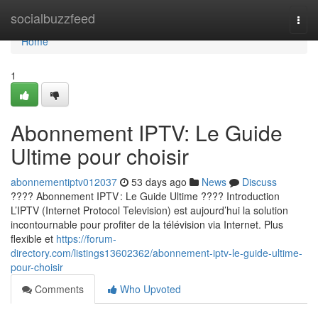
Home
socialbuzzfeed
Togg
navi
Home
1
Abonnement IPTV: Le Guide
Ultime pour choisir
abonnementiptv012037
53 days ago
News
Discuss
???? Abonnement IPTV : Le Guide Ultime ???? Introduction
L’IPTV (Internet Protocol Television) est aujourd’hui la solution
incontournable pour profiter de la télévision via Internet. Plus
flexible et
https://forum-
directory.com/listings13602362/abonnement-iptv-le-guide-ultime-
pour-choisir
Comments
Who Upvoted