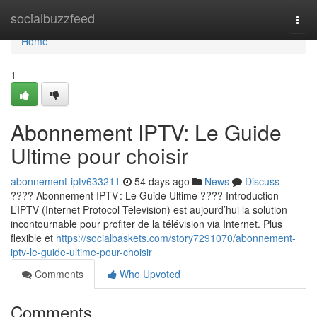
Home
socialbuzzfeed
Togg
navi
Home
1
Abonnement IPTV: Le Guide
Ultime pour choisir
abonnement-iptv633211
54 days ago
News
Discuss
???? Abonnement IPTV : Le Guide Ultime ???? Introduction
L’IPTV (Internet Protocol Television) est aujourd’hui la solution
incontournable pour profiter de la télévision via Internet. Plus
flexible et
https://socialbaskets.com/story7291070/abonnement-
iptv-le-guide-ultime-pour-choisir
Comments
Who Upvoted
Comments